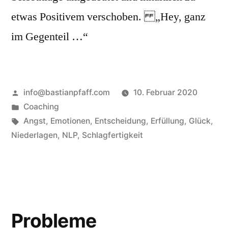
etwas Positivem verschoben. „Hey, ganz
im Gegenteil …“
Veröffentlicht
info@bastianpfaff.com
10. Februar 2020
von
Veröffentlicht
Coaching
in
Schlagwörter:
Angst
,
Emotionen
,
Entscheidung
,
Erfüllung
,
Glück
,
Niederlagen
,
NLP
,
Schlagfertigkeit
Probleme